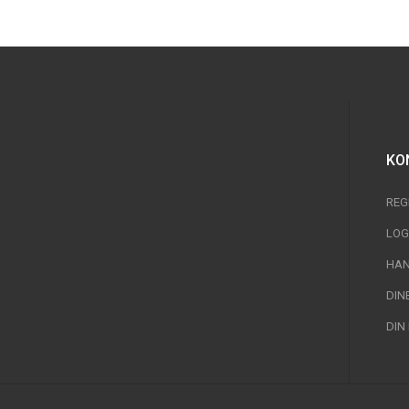
KO
REG
LOG
HAN
DIN
DIN