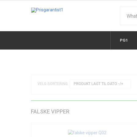
PG1
VELG SORTERING
PRODUKT LAGT TIL DATO -/+
FALSKE VIPPER