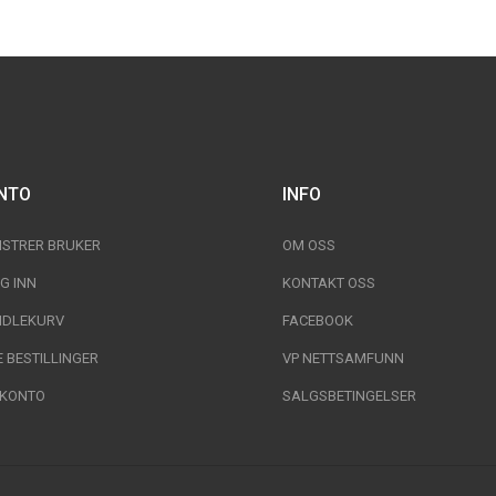
NTO
INFO
ISTRER BRUKER
OM OSS
G INN
KONTAKT OSS
DLEKURV
FACEBOOK
E BESTILLINGER
VP NETTSAMFUNN
 KONTO
SALGSBETINGELSER